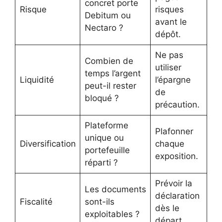
concret porte
Risque
risques
Debitum ou
avant le
Nectaro ?
dépôt.
Ne pas
Combien de
utiliser
temps l’argent
Liquidité
l’épargne
peut-il rester
de
bloqué ?
précaution.
Plateforme
Plafonner
unique ou
Diversification
chaque
portefeuille
exposition.
réparti ?
Prévoir la
Les documents
déclaration
Fiscalité
sont-ils
dès le
exploitables ?
départ.