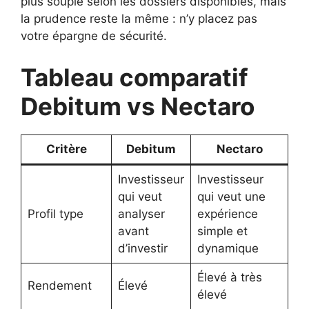
plus souple selon les dossiers disponibles, mais
la prudence reste la même : n’y placez pas
votre épargne de sécurité.
Tableau comparatif
Debitum vs Nectaro
Critère
Debitum
Nectaro
Investisseur
Investisseur
qui veut
qui veut une
Profil type
analyser
expérience
avant
simple et
d’investir
dynamique
Élevé à très
Rendement
Élevé
élevé