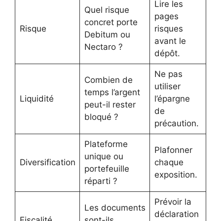
Lire les
Quel risque
pages
concret porte
Risque
risques
Debitum ou
avant le
Nectaro ?
dépôt.
Ne pas
Combien de
utiliser
temps l’argent
Liquidité
l’épargne
peut-il rester
de
bloqué ?
précaution.
Plateforme
Plafonner
unique ou
Diversification
chaque
portefeuille
exposition.
réparti ?
Prévoir la
Les documents
déclaration
Fiscalité
sont-ils