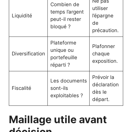
Ne pas
Combien de
utiliser
temps l’argent
Liquidité
l’épargne
peut-il rester
de
bloqué ?
précaution.
Plateforme
Plafonner
unique ou
Diversification
chaque
portefeuille
exposition.
réparti ?
Prévoir la
Les documents
déclaration
Fiscalité
sont-ils
dès le
exploitables ?
départ.
Maillage utile avant
décision