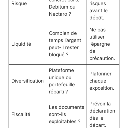
Risque
risques
Debitum ou
avant le
Nectaro ?
dépôt.
Ne pas
Combien de
utiliser
temps l’argent
Liquidité
l’épargne
peut-il rester
de
bloqué ?
précaution.
Plateforme
Plafonner
unique ou
Diversification
chaque
portefeuille
exposition.
réparti ?
Prévoir la
Les documents
déclaration
Fiscalité
sont-ils
dès le
exploitables ?
départ.