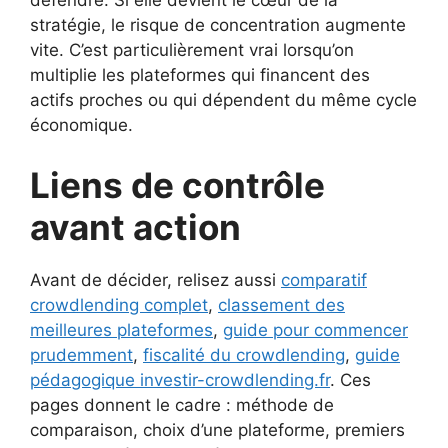
défendre. Si elle devient le cœur de la
stratégie, le risque de concentration augmente
vite. C’est particulièrement vrai lorsqu’on
multiplie les plateformes qui financent des
actifs proches ou qui dépendent du même cycle
économique.
Liens de contrôle
avant action
Avant de décider, relisez aussi
comparatif
crowdlending complet
,
classement des
meilleures plateformes
,
guide pour commencer
prudemment
,
fiscalité du crowdlending
,
guide
pédagogique investir-crowdlending.fr
. Ces
pages donnent le cadre : méthode de
comparaison, choix d’une plateforme, premiers