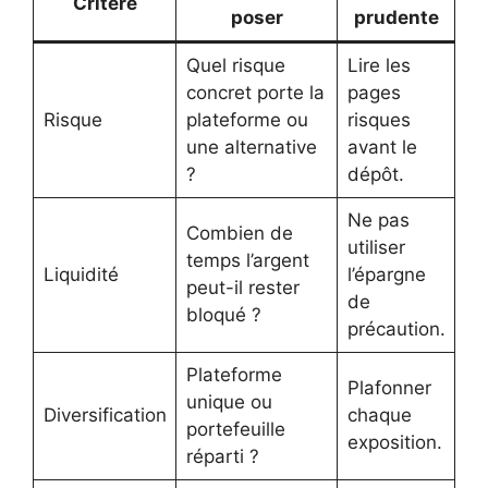
Critère
poser
prudente
Quel risque
Lire les
concret porte la
pages
Risque
plateforme ou
risques
une alternative
avant le
?
dépôt.
Ne pas
Combien de
utiliser
temps l’argent
Liquidité
l’épargne
peut-il rester
de
bloqué ?
précaution.
Plateforme
Plafonner
unique ou
Diversification
chaque
portefeuille
exposition.
réparti ?