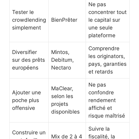
Ne pas
Tester le
concentrer tout
crowdlending
BienPrêter
le capital sur
simplement
une seule
plateforme
Comprendre
Diversifier
Mintos,
les originators,
sur des prêts
Debitum,
pays, garanties
européens
Nectaro
et retards
Ne pas
MaClear,
Ajouter une
confondre
selon les
poche plus
rendement
projets
offensive
affiché et
disponibles
risque maîtrisé
Suivre la
Construire un
Mix de 2 à 4
fiscalité, la